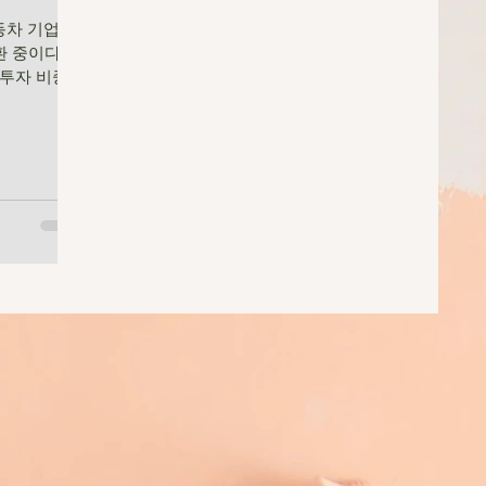
자동차 기업에
중이다. AI
투자 비중
규제·항만 조
이터 → 학
가 핵심 경쟁
감 + 데이
로봇 산업을
있다. 수전
에 장악 하
에너지 생산 체
티는 단순 도
 전체 프로젝
결된 완결형
전략적 의미
투자하여 AI
플랜트, 태양