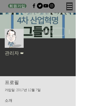
회원가입
더보기
팔로우
운영자
관리자
떠오르는 별
+
4
프로필
가입일: 2017년 12월 7일
소개