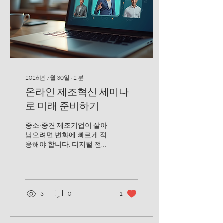
디로 가야 할지 명확히 해야
합니다. 자원 배분: 인력, 예
산, 시간 등 효율적으로 관리
해야 하죠. 리스크 관리: 예상
치 못한 문제에 대비할 수 있
습니다. 성과 측정: 진행 상황
을 점검하고 개선할 수 있어
요. 이 모든 걸 한눈에 볼 수
2026년 7월 30일
∙
2
분
있게 도와주는 게 바로 디지
온라인 제조혁신 세미나
털 혁신 로드맵입니다. 디지
털 혁신 로드맵의 주요 단계
로 미래 준비하기
디지털 혁신 로드맵은 크게
다섯 단계로 나눌 수 있습니
중소·중견 제조기업이 살아
다. 각 단계마다 해야 할 일과
남으려면 변화에 빠르게 적
주의할 점을...
응해야 합니다. 디지털 전환
과 스마트 제조는 선택이 아
닌 필수입니다. 그래서 나는
온라인 제조혁신 세미나에
주목합니다. 이 세미나는 최
신 기술과 트렌드를 한눈에
3
0
1
파악할 수 있는 최고의 기회
입니다. 지금부터 그 이유와
준비 방법을 차근차근 알려