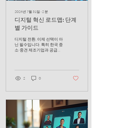
2026년 7월 31일
∙
2
분
디지털 혁신 로드맵: 단계
별 가이드
디지털 전환, 이제 선택이 아
닌 필수입니다. 특히 한국 중
소·중견 제조기업과 공급기
업에게는 더욱 그렇죠. 4차
산업혁명연구소가 전하는
디지털 혁신 로드맵을 따라
가면, 복잡해 보이는 디지털
전환도 한결 수월해집니다.
2
0
자, 지금부터 단계별로 차근
차근 살펴볼게요! 디지털 혁
신 로드맵, 왜 필요할까? 디
지털 혁신은 단순히 IT 시스
템을 바꾸는 게 아닙니다. 기
업의 전반적인 운영 방식과
문화를 바꾸는 거예요. 그렇
기 때문에 체계적인 로드맵
이 필요합니다. 목표 설정: 어