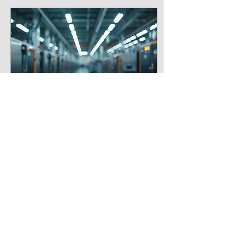
드릴게요! 제조혁신 세미나,
왜 꼭 참석해야 할까? 제조업
계는 지금 거대한 변화의 물
결 속에 있습니다. 인공지능,
빅데이터, IoT 같은 4차 산업
혁명 기술이 제조 현장에 빠
르게 도입되고 있죠. 이런 변
화에 뒤처지면 경쟁에서 밀
릴 수밖에 없습니다. 제조혁
신 세미나는 이런 최신 기술
과 성공 사례를 직접 듣고 배
울 수 있는 자리입니다. 현장
전문가들이 직접 전하는 생
생한 정보는 책이나 인터넷
2026년 7월 30일
∙
2
분
에서 얻기 힘든 값진 자산입
산업별 디지털 전환 전략
니다. 최신 스마트 제조 기술
동향 파악 성공적인 디지털
수립하기: 성공을 위한 필
전환 전략 공유 네트워킹을
수 가이드
통한 협력 기회 확대 이 모든
디지털 전환, 이제 선택이 아
것을 한 번에 경험할 수 있습
니라 필수입니다. 특히 한국
니다. 특히, 시간과 장소에 구
의 중소·중견 제조기업과 공
애받지...
급기업에게는 더욱 그렇죠.
4차 산업혁명 시대, 디지털