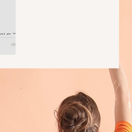
스마트공
 IoT센서