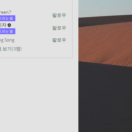
reen7
팔로우
7
오르는 별
리자
팔로우
오르는 별
g Song
팔로우
 보기(3명)