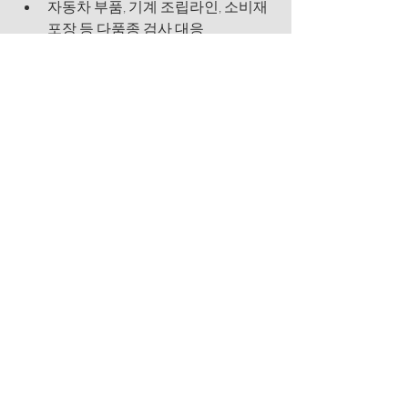
자동차 부품, 기계 조립라인, 소비재 
포장 등 다품종 검사 대응
AI 학습을 통해 제품군 별 맞춤형 검
사 구현 가능
5. 결론 (Conclusion)
아이프리즘은 국내 중소 기술 공급기업 
중 드물게 
AI 기반 머신비전 기술을 상용
화
하여, 식품을 중심으로 다양한 산업의 
스마트팩토리 전환을 돕고 있는 기술 중
심 기업입니다.
기술 차별성
: 딥러닝 기반 검사, 
OCR, 라인스캔 고속처리 등
스마트팩토리 대응성
: 무인 자동화, 
UI 편의성, 통합 시스템
시장 확장성
: 국내 대기업 협력 및 해
외 수출 경험 확보