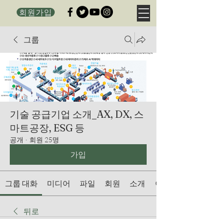
회원가입
그룹
기술 공급기업 소개_AX, DX, 스
마트공장, ESG 등
공개
·
회원 25명
가입
그룹 대화
미디어
파일
회원
소개
이벤트
뒤로