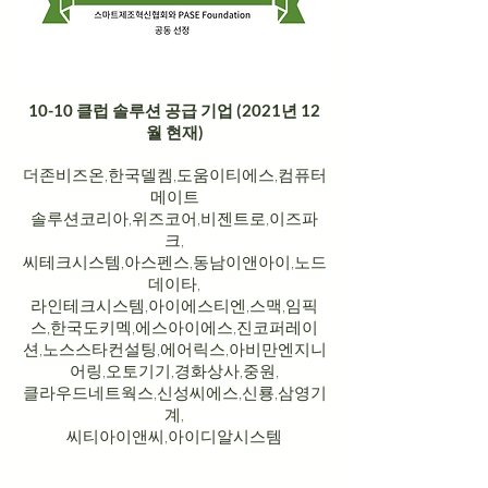
10-10 클럽 솔루션 공급 기업 (2021년 12
월 현재)
더존비즈온,한국델켐,도움이티에스,컴퓨터
메이트
솔루션코리아,위즈코어,비젠트로,이즈파
크,
씨테크시스템,아스펜스,동남이앤아이,노드
데이타,
라인테크시스템,아이에스티엔,스맥,임픽
스,한국도키멕,에스아이에스,진코퍼레이
션,노스스타컨설팅,에어릭스,아비만엔지니
어링,오토기기,경화상사,중원,
클라우드네트웍스,신성씨에스,신룡,삼영기
계,
씨티아이앤씨,아이디알시스템