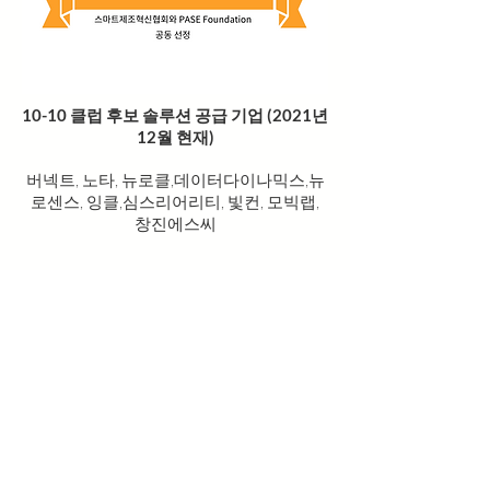
10-10 클럽 후보 솔루션 공급 기업 (2021년
12월 현재)
​버넥트, 노타, 뉴로클,데이터다이나믹스,뉴
로센스, 잉클,심스리어리티, 빛컨, 모빅랩,
창진에스씨
10-10 후보 클럽에
속한 기업은 아직은
10-10 클럽 수준은
아니지만 빠르게 성
장을 하면서 10-10
클럽 수준의 기업으
로 발전할 역량이
보이는 기업입니다.
특별히 스타트업 중
에서도 기술 역량이
뛰어난 기업들도 선
정이 되었습니다.