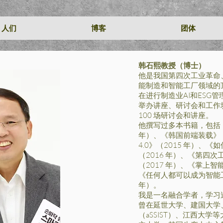
人们
博客
团体
韩石熙教授（博士）
他是我国第四次工业革命
能制造和智能工厂领域的
在进行制造业AI和ESG
举办讲座、研讨会和工作坊
100 场研讨会和讲座。
他撰写过多本书籍，包括《
年）、《韩国前端装载》（
4.0》（2015 年）、
（2016 年）、《第四
（2017 年）、《掌上智
《任何人都可以成为智能工
年）。
我是一名融合学者，学习
曾在延世大学、建国大学
（aSSIST）、江西大