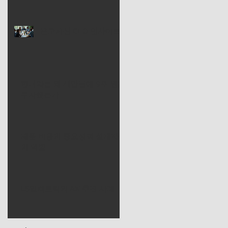
온고지신 CEO 인사이트
현대차는 왜 새만금에 9조 원을
투자했는가
제품 비용의 중요성과 설계자
의 역할
LS일렉트릭의 AX 추진 사례