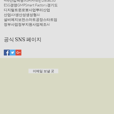
4차산업혁명
5G
AI
AX
Big Data
ESG
ESG경영
GMP
Smart Factory
경기도
디지털트윈
로봇사업
뿌리산업
산업AX
생산성
생성형AI
설비예지보전
스마트공장
스타트업
정부사업
정부지원사업
제조AI
공식 SNS 페이지
이메일 보낼 곳